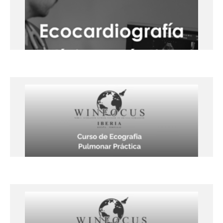
Oporto (Hotel Novotel Gaia)
+info
Curso de Ecocardiografía Clínica –
Nivel Avanzado – 24 y 25 de abril de
2025, Lleida.
Presencial
Lleida
+info
Ecografía Pulmonar Práctica- 21 y
22 de noviembre 2024, Lleida
Lleida