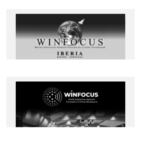
Ecografía clínica en paciente
agudo, urgente y crítico – 20 y 21 de
enero 2023
Lleida
+info
Ecocardiografía en paciente agudo,
urgente y crítico – 19 y 20 de enero
Universidad de Lleida
+info