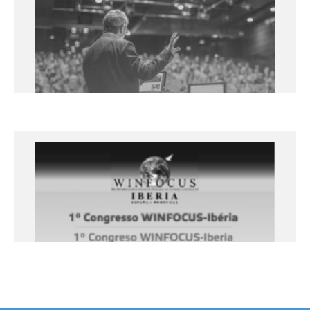
Ecografía Pulmonar Point-of-care
(Actualizado para COVID-19)
PROVIDER – 18 y 19 de septiembre
2020
Parc Científic i Tecnològic Agroalimentari de Lleida.
Parc de Gardeny, Edificio CeDiCo
+info
WINFOCUS World Congress 2021
Online
+info
1er Congreso Winfocus Iberia