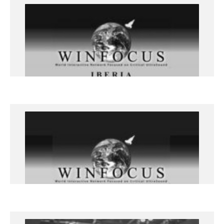
II CONGRESO WINFOCUS IBERIA
II CONGRESO WINFOCUS IBERIA
CIUDAD REAL
+info
Ecografía clínica en paciente
agudo, urgente y crítico USLS
Winfocus – 18 y 19 de septiembre
2020
Parc Científic i Tecnològic Agroalimentari de Lleida.
Parc de Gardeny, Edificio CeDiCo
+info