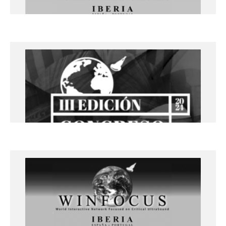
+info
Ecografía clínica pulmonar en el
punto de atención – 17 y 18 de enero
2024
Lleida
+info
III CONGRESO WINFOCUS IBERIA
III CONGRESO WINFOCUS IBERIA
CÓRDOBA