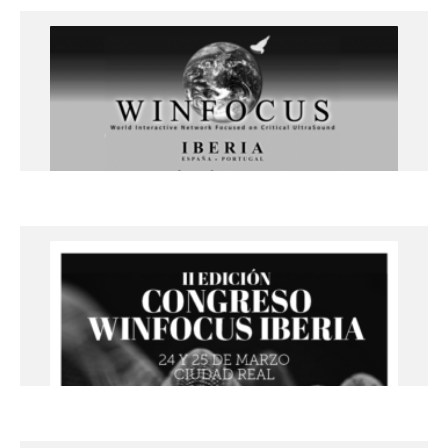
17th WORLD CONGRESS: 1 – 4 de
DICIEMBRE 2022
+info
Ecografía clínica en paciente
agudo, urgente y crítico – 15 y 16 de
SEPTIEMBRE 2022
Universitat de Lleida. Campus de Cap Pont.
+info