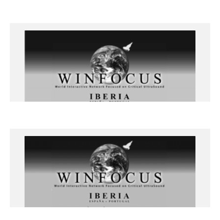
+info
ECOCARDIOGRAFÍA CLÍNICA
PRÁCTICA FOCUS. NIVEL BÁSICO – 16 y
17 de marzo 2023
Lleida
+info
Ecografía clínica pulmonar en el
punto de atención – 16 y 17 de
febrero 2023
Lleida
+info