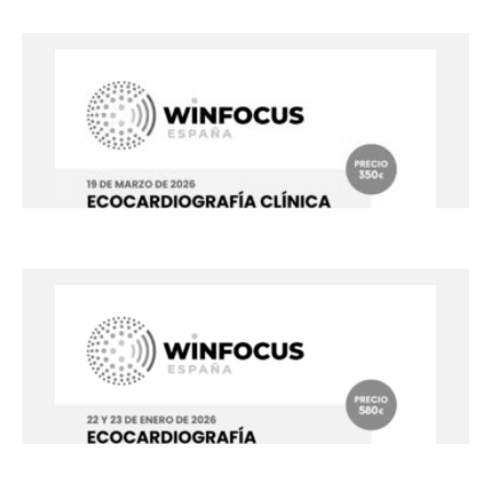
Curso: Ecocardiografía Clínica –
Nivel Avanzado
16 y 17 de abril de 2026
Unidad Docente del Hospital Arnau de Vilanova, Lleida
+info
Curso: Ecocardiografía Clínica y
Hemodinámica Práctica
19 de marzo de 2026
Centro Hospitalario Hospital Universitari Joan XXIII -
Tarragona
+info