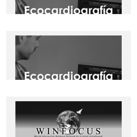
+info
Ecocardiografía Clínica Práctica
(nivel medio) – 21 de marzo
Universidad de Lleida
+info
Ecocardiografía Clínica Práctica –
23 y 24 de enero
Universidad de Lleida