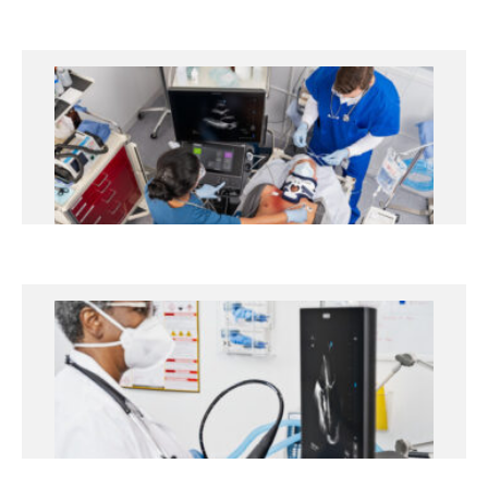
+info
Curso en Ecografía Pulmonar
Práctica
19 y 20 de noviembre de 2026
Hospital Universitari Arnau de Vilanova de Lleida
+info
Curso Ecocardiografía Clínica
Práctica
21 y 22 de enero de 2027
Hospital Universitari Arnau de Vilanova de Lleida
+info