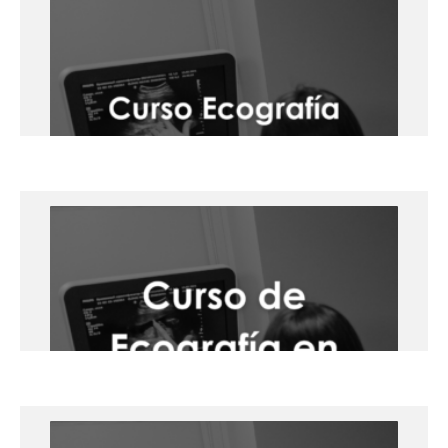
Curso en Procedimientos con Ayuda
Ecográfica – 19 y 20 de junio de 2025,
Lleida.
Presencial
Lleida
+info
Curso de Ecografía Pulmonar en el
Punto de Atención – Nivel Avanzado
– 15 y 16 de mayo de 2025, Lleida.
Presencial
Lleida
+info
Curso de Ecografía en Paciente