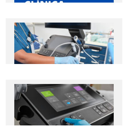
VI Edición Máster Ecografía Clínica
Octubre 2026 – Junio 2027
Universidad de Lleida
+info
Curso de Ecografía Clínica
protocolo ABCDE
22 y 23 de octubre de 2026
Hospital Universitari Arnau de Vilanova de Lleida