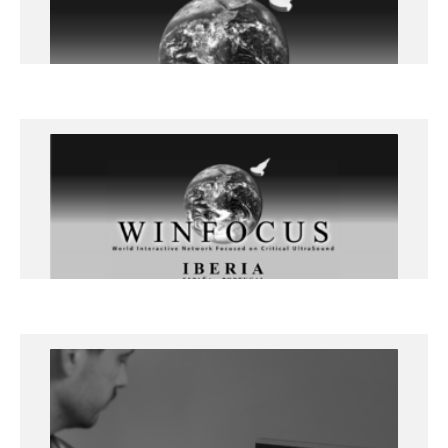
+info
PROCEDIMIENTOS CON AYUDA
ECOGRÁFICA – 20 y 21 de junio de
2024
Lleida
+info
ECOCARDIOGRAFÍA CLÍNICA – NIVEL
AVANZADO – 18 y 19 de abril 2024
Lleida