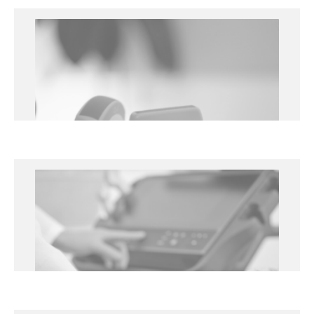
Curso: Ecocardiografía Clínica
22 y 23 de enero de 2026
Unidad Docente del Hospital Arnau de Vilanova, Lleida
+info
Curso en Ecografía Pulmonar
Práctica
20 y 21 de noviembre 2025
Universidad de Lleida (Facultad de Medicina)
+info