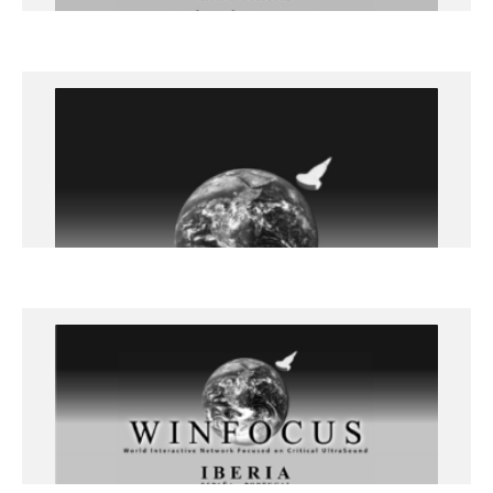
+info
ECOCARDIOGRAFÍA CLÍNICA – NIVEL
AVANZADO – 19 y 20 de octubre 2023
Lleida
+info
Curso Ecografía torácica. Nivel
avanzado – 16 y 17 de mayo
Curso Ecografía Torácica
Universitat de Lleida. Campus de Cappont