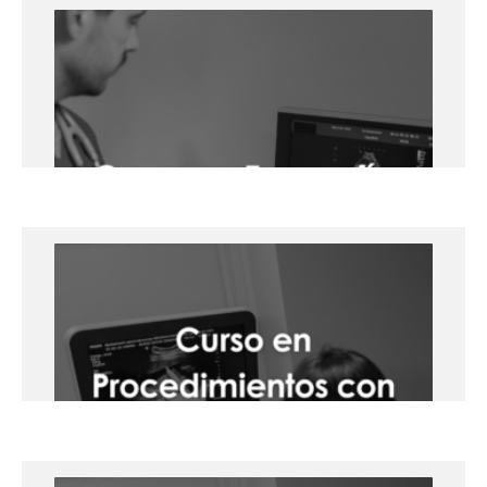
Curso en Ecografía en el Punto de
Atención
23 y 24 de octubre
Facultad de Medicina, Hospital Arnau de Vilanova
Lleida
+info
Curso en Ecografía Clínica
Obstétrica para Matronas – 19 de
junio de 2025, Lleida.
Presencial
Lleida
+info