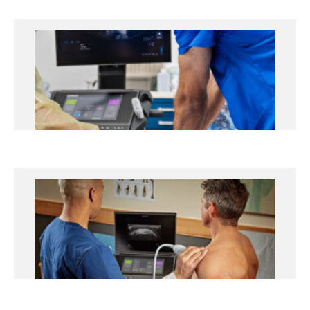
Curso Ecocardiografía Clínica y
Hemodinámica Práctica
11 y 12 de marzo de 2027
Hospital Universitari Arnau de Vilanova de Lleida
+info
Curso Ecocardiografía Clínica –
Nivel Avanzado
15 y 16 de abril de 2027
Hospital Universitari Arnau de Vilanova de Lleida
+info