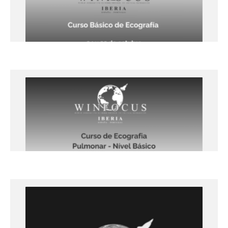
+info
Ecografía en el Punto de Atención-
24 y 25 de octubre 2024, Lleida
Lleida
+info
Curso de Ecografía Pulmonar Básica
– (CEP NB) – 18 y 19 de Octubre de
2024, Porto.
Porto