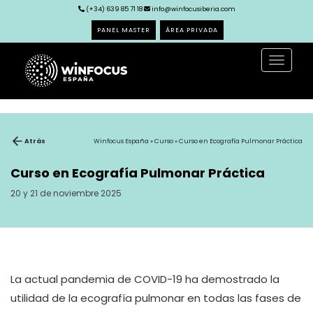
(+34) 639 85 71 18
info@winfocusiberia.com
PANEL MASTER
ÁREA PRIVADA
Toggle
navigat
Atrás
Winfocus España
»
Curso
» Curso en Ecografía Pulmonar Práctica
Curso en Ecografía Pulmonar Práctica
20 y 21 de noviembre 2025
La actual pandemia de COVID-19 ha demostrado la
utilidad de la ecografía pulmonar en todas las fases de