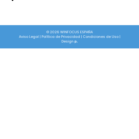
© 2026 WINFOCUS ESPAÑA
Aviso Legal
|
Política de Privacidad
|
Condiciones de Uso
|
Design
p.