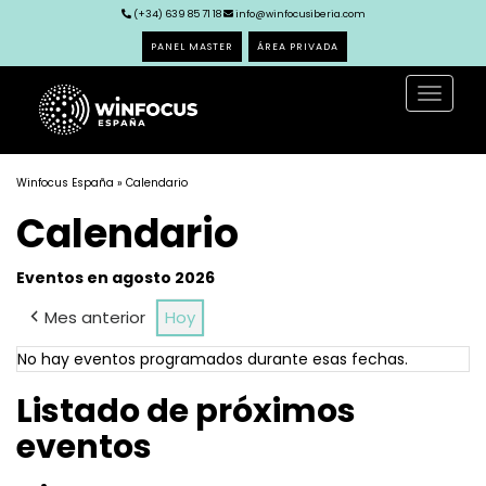
(+34) 639 85 71 18
info@winfocusiberia.com
PANEL MASTER
ÁREA PRIVADA
Toggle
navigat
Winfocus España
» Calendario
Calendario
Eventos en agosto 2026
Mes anterior
Hoy
No hay eventos programados durante esas fechas.
Listado de próximos
eventos