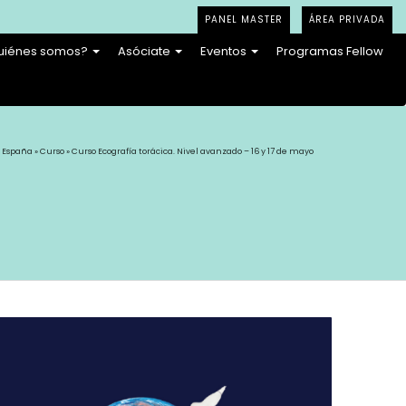
PANEL MASTER
ÁREA PRIVADA
uiénes somos?
Asóciate
Eventos
Programas Fellow
 España
»
Curso
» Curso Ecografía torácica. Nivel avanzado – 16 y 17 de mayo