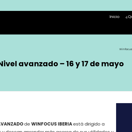
Inicio
¿Q
Winfocus
Nivel avanzado – 16 y 17 de mayo
 AVANZADO
de
WINFOCUS IBERIA
está dirigido a
 y desean aprender más acerca de sus utilidades y