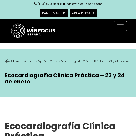
(+34) 639 85 71 18
info@winfocusiberia.com
PANEL MASTER
ÁREA PRIVADA
Toggle
navigat
Atrás
Winfocus España
»
Curso
» Ecocardiografía Clínica Práctica – 23 y 24 de enero
Ecocardiografía Clínica Práctica – 23 y 24
de enero
Ecocardiografía Clínica