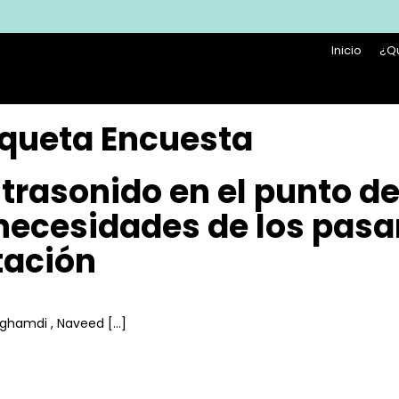
Inicio
¿Q
iqueta Encuesta
trasonido en el punto de
necesidades de los pasan
tación
lghamdi , Naveed […]