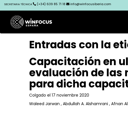
(+34) 639 85 71 18
info@winfocusiberia.com
SECRETARIA TÉCNICA
Entradas con la et
Capacitación en ul
evaluación de las 
para dicha capaci
Colgado el 17 noviembre 2020
Waleed Jarwan , Abdullah A. Alshamrani , Afnan A