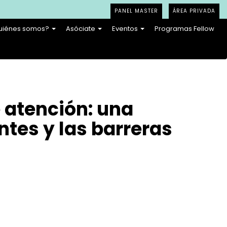
PANEL MASTER
ÁREA PRIVADA
uiénes somos?
Asóciate
Eventos
Programas Fellow
 atención: una
tes y las barreras