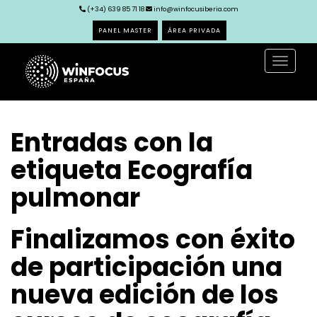
(+34) 639 85 71 18
info@winfocusiberia.com
PANEL MASTER
ÁREA PRIVADA
Toggle
navigat
Entradas con la
etiqueta Ecografía
pulmonar
Finalizamos con éxito
de participación una
nueva edición de los