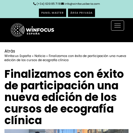
(+34) 639 85 71 18
info@winfocusiberia.com
PANEL MASTER
ÁREA PRIVADA
Toggle
navigat
Atrás
Winfocus España
»
Noticia
» Finalizamos con éxito de participación una nueva
edición de los cursos de ecografía clínica
Finalizamos con éxito
de participación una
nueva edición de los
cursos de ecografía
clínica