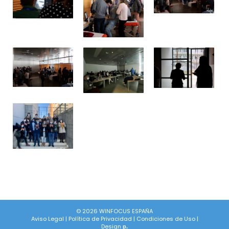
© 2026 WINFOCUS ESPAÑA
Aviso Legal
|
Política de Privacidad
|
Condiciones de Uso
|
Design
p.