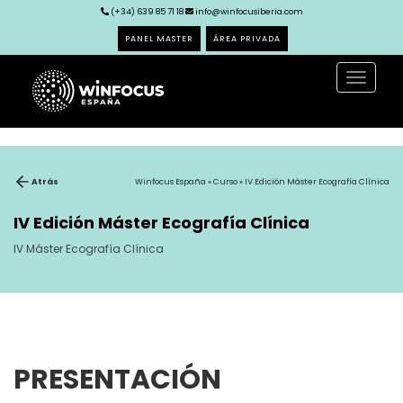
(+34) 639 85 71 18
info@winfocusiberia.com
PANEL MASTER
ÁREA PRIVADA
Toggle
navigat
Atrás
Winfocus España
»
Curso
» IV Edición Máster Ecografía Clínica
IV Edición Máster Ecografía Clínica
IV Máster Ecografía Clínica
PRESENTACIÓN