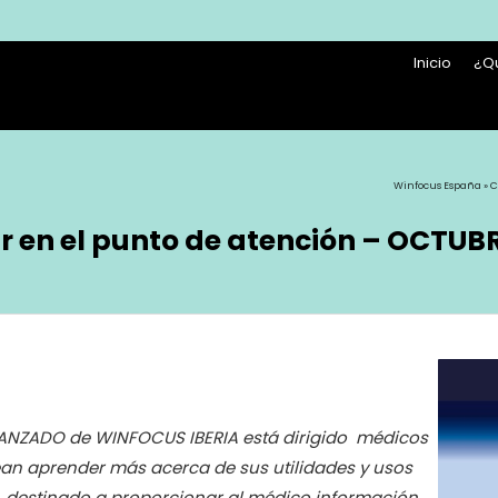
Inicio
¿Q
Winfocus España
»
C
r en el punto de atención – OCTUB
ANZADO de WINFOCUS IBERIA está dirigido
médicos
ean aprender más acerca de sus
utilidades y usos
, destinado a proporcionar al
médico información