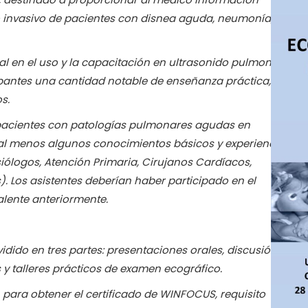
invasivo de pacientes con
disnea aguda, neumonía,
l en el uso y la capacitación en ultrasonido
pulmonar
cipantes una cantidad notable de
enseñanza práctica,
s.
 pacientes con patologías pulmonares agudas en
n al menos algunos conocimientos básicos y
experiencia
siólogos, Atención Primaria,
Cirujanos Cardíacos,
. Los asistentes deberían
haber participado en el
lente anteriormente.
vidido en tres partes: presentaciones orales,
discusión
s y talleres prácticos de examen
ecográfico.
 para obtener el certificado de WINFOCUS,
requisito