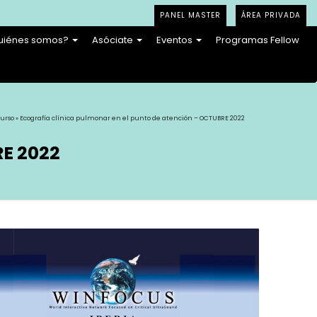
PANEL MASTER
ÁREA PRIVADA
uiénes somos?
Asóciate
Eventos
Programas Fellow
urso
» Ecografía clínica pulmonar en el punto de atención – OCTUBRE 2022
RE 2022