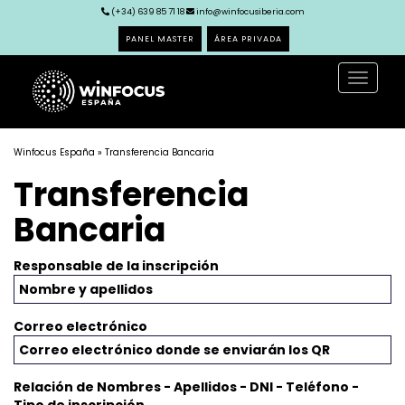
(+34) 639 85 71 18
info@winfocusiberia.com
PANEL MASTER
ÁREA PRIVADA
Toggle
navigat
Winfocus España
» Transferencia Bancaria
Transferencia
Bancaria
Responsable de la inscripción
Correo electrónico
Relación de Nombres - Apellidos - DNI - Teléfono -