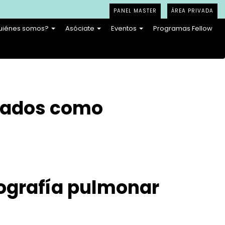
PANEL MASTER
ÁREA PRIVADA
uiénes somos?
Asóciate
Eventos
Programas Fellow
amados como
cografía pulmonar