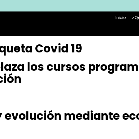
Inicio
¿Q
iqueta Covid 19
plaza los cursos progr
ción
 y evolución mediante e