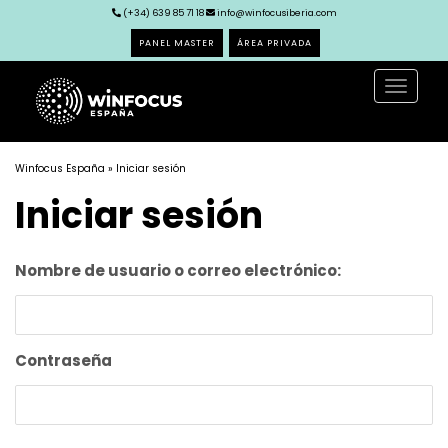
(+34) 639 85 71 18
info@winfocusiberia.com
PANEL MASTER
ÁREA PRIVADA
Toggle
navigat
Winfocus España
» Iniciar sesión
Iniciar sesión
Nombre de usuario o correo electrónico:
Contraseña