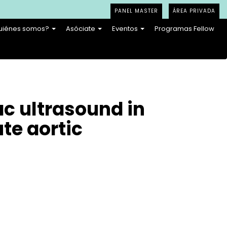
PANEL MASTER
ÁREA PRIVADA
uiénes somos?
Asóciate
Eventos
Programas Fellow
ac ultrasound in
te aortic