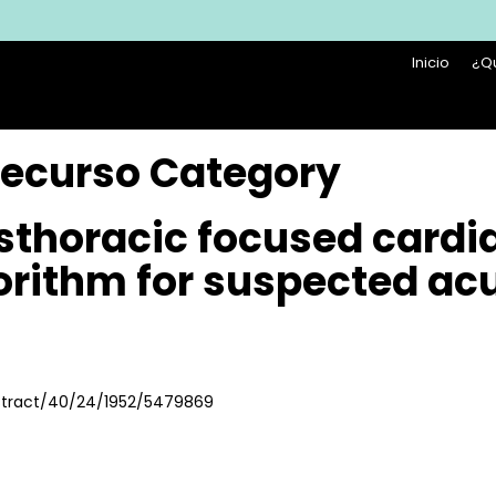
Inicio
¿Q
 Recurso Category
nsthoracic focused cardi
orithm for suspected acu
bstract/40/24/1952/5479869