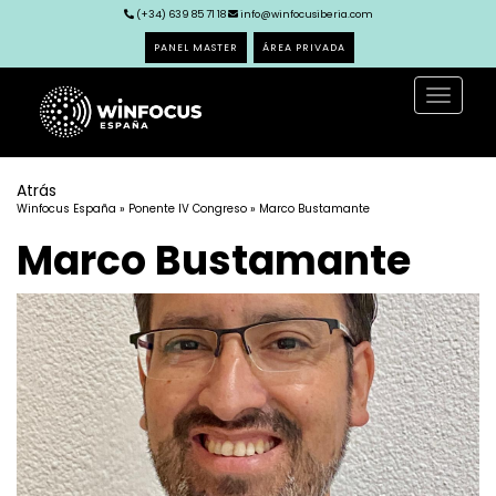
(+34) 639 85 71 18
info@winfocusiberia.com
PANEL MASTER
ÁREA PRIVADA
Toggle
navigat
Atrás
Winfocus España
»
Ponente IV Congreso
» Marco Bustamante
Marco Bustamante