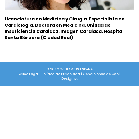
Licenciatura en Medicina y Cirugía. Especialista en
Cardiología. Doctora en Medicina.
Unidad de
Insuficiencia Cardiaca. Imagen Cardiaca. Hospital
Santa Bárbara (Ciudad Real).
© 2026 WINFOCUS ESPAÑA
Aviso Legal
|
Política de Privacidad
|
Condiciones de Uso
|
Design
p.