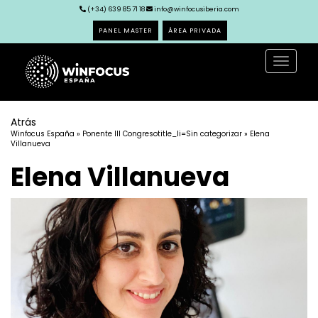
(+34) 639 85 71 18
info@winfocusiberia.com
PANEL MASTER
ÁREA PRIVADA
Toggle
navigat
Atrás
Winfocus España
»
Ponente III Congreso
title_li=
Sin categorizar
» Elena
Villanueva
Elena Villanueva