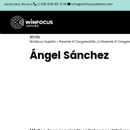
(+34) 639 85 71 18
info@winfocusiberia.com
SECRETARIA TÉCNICA
Atrás
Winfocus España
»
Ponente III Congreso
title_li=
Ponente IV Congre
Ángel Sánchez