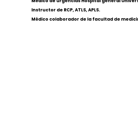
Médico de urgencias Hospital general Univers
Instructor de RCP, ATLS, APLS.
Médico colaborador de la facultad de medicin