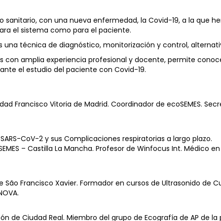
sanitario, con una nueva enfermedad, la Covid-19, a la que h
para el sistema como para el paciente.
na técnica de diagnóstico, monitorización y control, alternati
os con amplia experiencia profesional y docente, permite cono
ante el estudio del paciente con Covid-19.
idad Francisco Vitoria de Madrid. Coordinador de ecoSEMES. Secr
ARS-CoV-2 y sus Complicaciones respiratorias a largo plazo.
EMES – Castilla La Mancha. Profesor de Winfocus Int. Médico en
 de São Francisco Xavier. Formador en cursos de Ultrasonido de 
 NOVA.
eón de Ciudad Real. Miembro del grupo de Ecografía de AP de la